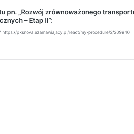
tu pn. „Rozwój zrównoważonego transportu
znych – Etap II”:
7 https://pksnova.ezamawiajacy.pl/react/my-procedure/2/209940