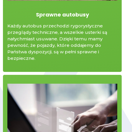
Sprawne autobusy
Każdy autobus przechodzi rygorystyczne
przeglądy techniczne, a wszelkie usterki są
natychmiast usuwane. Dzięki temu mamy
pewność, że pojazdy, które oddajemy do
Państwa dyspozycji, są w pełni sprawne i
bezpieczne.