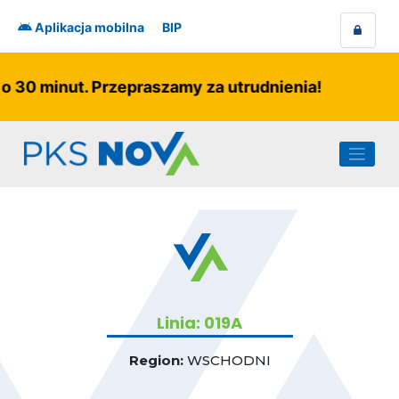
Skip
to
Aplikacja mobilna
BIP
content
o 30 minut. Przepraszamy za utrudnienia!
Linia: 019A
Region:
WSCHODNI