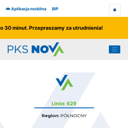
Skip
to
Aplikacja mobilna
BIP
content
o 30 minut. Przepraszamy za utrudnienia!
Linia: 629
Region:
PÓŁNOCNY