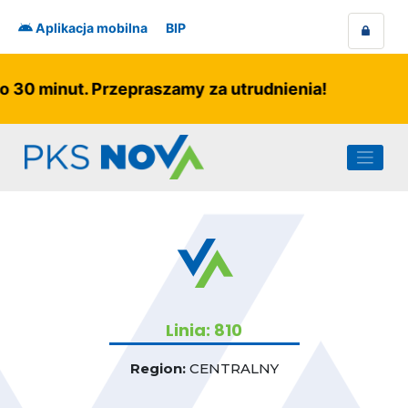
Skip
to
Aplikacja mobilna
BIP
content
o 30 minut. Przepraszamy za utrudnienia!
Linia: 810
Region:
CENTRALNY