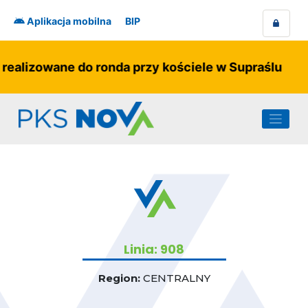
Skip
to
Aplikacja mobilna
BIP
content
realizowane do ronda przy kościele w Supraślu
Linia: 908
Region:
CENTRALNY