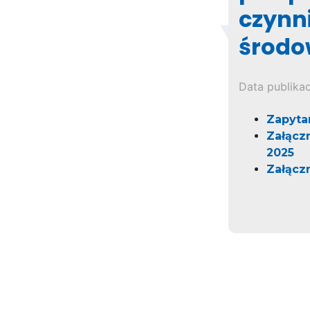
czynn
środo
Data publikac
Zapyta
Załącz
2025
Załączn