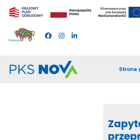
Skip
to
content
Strona
Zapyt
przep