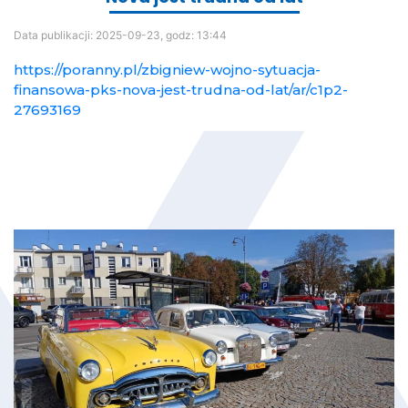
Data publikacji:
2025-09-23, godz: 13:44
https://poranny.pl/zbigniew-wojno-sytuacja-
finansowa-pks-nova-jest-trudna-od-lat/ar/c1p2-
27693169