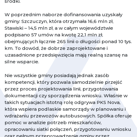
środki.
W poprzednim naborze dofinansowania uzyskały
gminy: Szczuczyn, która otrzymała 16,6 mln zł,
Stawiski – 14,5 mln zł, a w całym województwie
podpisano 57 umów na kwotę 22,1 mln zł,
obejmujących łącznie 265 linii o długości ponad 10 tys.
km. To dowód, że dobrze zaprojektowane i
uzasadnione przedsięwzięcia mają realną szansę na
silne wsparcie.
Nie wszystkie gminy posiadają jednak zasób
kompetencji, który pozwala samodzielnie przejść
przez proces projektowania linii, przygotowania
dokumentacji czy sporządzenia wniosku. Właśnie w
takich sytuacjach istotną rolę odgrywa PKS Nova,
która wspiera podlaskie samorządy w planowaniu i
wdrażaniu przewozów autobusowych. Spółka oferuje
pomoc w analizie potrzeb mieszkańców,
opracowaniu siatki połączeń, przygotowaniu wniosku
oraz pełnym przeprowadzenie gminy przez