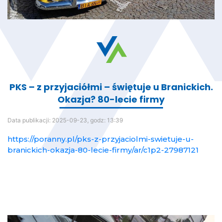
PKS – z przyjaciółmi – świętuje u Branickich.
Okazja? 80-lecie firmy
Data publikacji:
2025-09-23, godz: 13:39
https://poranny.pl/pks-z-przyjaciolmi-swietuje-u-
branickich-okazja-80-lecie-firmy/ar/c1p2-27987121