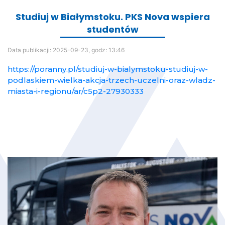
Studiuj w Białymstoku. PKS Nova wspiera
studentów
Data publikacji:
2025-09-23, godz: 13:46
https://poranny.pl/studiuj-w-bialymstoku-studiuj-w-
podlaskiem-wielka-akcja-trzech-uczelni-oraz-wladz-
miasta-i-regionu/ar/c5p2-27930333