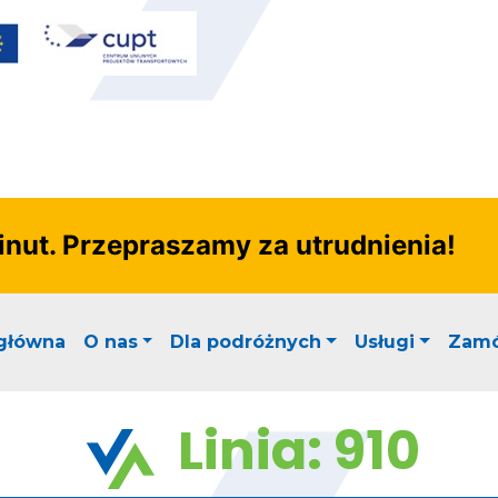
ut. Przepraszamy za utrudnienia!
 główna
O nas
Dla podróżnych
Usługi
Zamó
Linia: 910